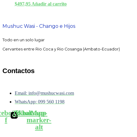
$
497,95
Añadir al carrito
Mushuc Wasi - Chango e Hijos
Todo en un solo lugar
Cervantes entre Rio Coca y Rio Cosanga (Ambato-Ecuador)
Contactos
Email: info@mushucwasi.com
WhatsApp: 099 560 1198
cebook-
Tiktok
Whatsapp
Map-
f
marker-
alt