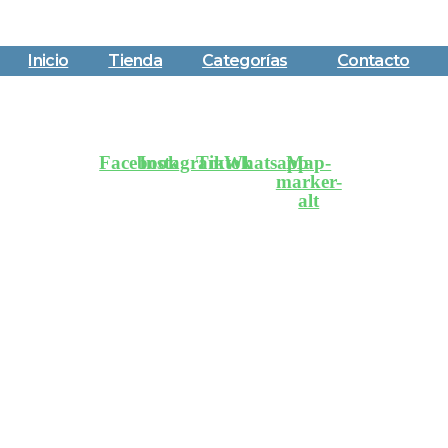
Inicio
Tienda
Categorías
Contacto
Facebook
Instagram
Tiktok
Whatsapp
Map-
marker-
alt