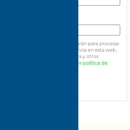
Contraseña
*
Tus datos personales se utilizarán para procesar
tu pedido, mejorar tu experiencia en esta web,
gestionar el acceso a tu cuenta y otros
propósitos descritos en nuestra
política de
privacidad
.
Registrarse