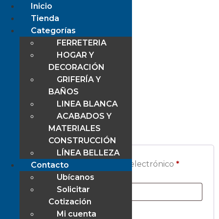
Inicio
Tienda
Categorías
Mi cuenta
FERRETERIA
HOGAR Y
DECORACIÓN
GRIFERÍA Y
BAÑOS
LINEA BLANCA
Acceder
ACABADOS Y
MATERIALES
CONSTRUCCIÓN
LÍNEA BELLEZA
Nombre de usuario o correo electrónico
*
Contacto
Ubícanos
Solicitar
Cotización
Mi cuenta
Contraseña
*