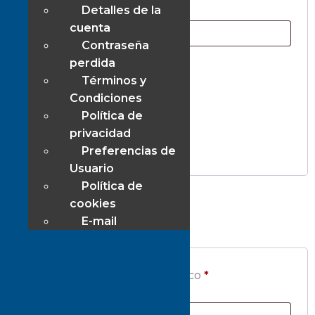
Detalles de la
cuenta
Contraseña
perdida
Términos y
Recuérdame
Condiciones
Acceso
Política de
privacidad
¿Olvidaste la contraseña?
Preferencias de
Usuario
Política de
cookies
Registrarse
E-mail
Dirección de correo electrónico
*