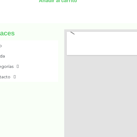
Añadir al carrito
laces
io
nda
egorías
tacto