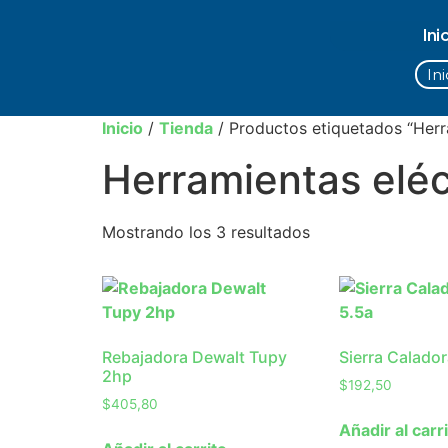
Ini
Ini
Inicio
/
Tienda
/ Productos etiquetados “Herra
Herramientas eléc
Mostrando los 3 resultados
Rebajadora Dewalt Tupy
Sierra Calado
2hp
$
192,50
$
405,80
Añadir al carr