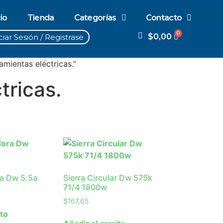
cio
Tienda
Categorías
Contacto
$
0,00
ciar Sesión / Registrase
mientas eléctricas.”
tricas.
ra Dw 5.5a
Sierra Circular Dw 575k
71/4 1800w
$
167,65
ito