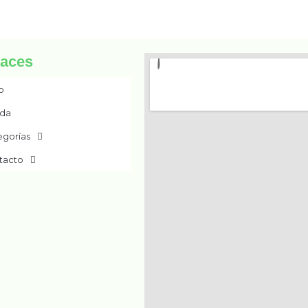
laces
io
nda
egorías
tacto