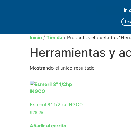
Ini
Ini
Inicio
/
Tienda
/ Productos etiquetados “Herr
Herramientas y a
Mostrando el único resultado
Esmeril 8″ 1/2hp INGCO
$
76,25
Añadir al carrito