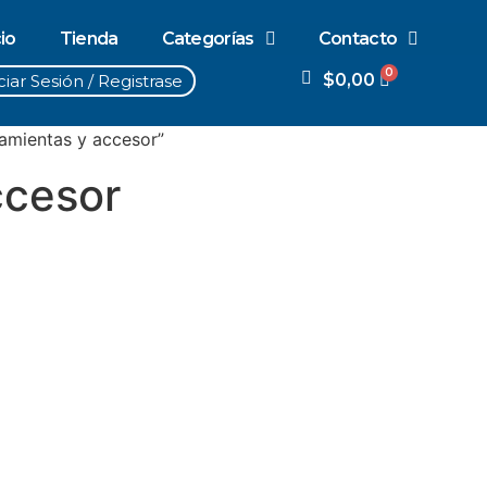
cio
Tienda
Categorías
Contacto
$
0,00
ciar Sesión / Registrase
amientas y accesor”
ccesor