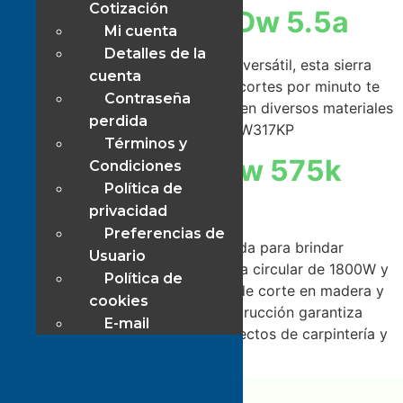
Cotización
Sierra Caladora Dw 5.5a
Mi cuenta
Detalles de la
Sierra caladora DeWalt: Potente y versátil, esta sierra
cuenta
caladora de 5.5 amperios y 3100 cortes por minuto te
Contraseña
permitirá realizar cortes precisos en diversos materiales
perdida
como madera, metal y plástico. DW317KP
Términos y
Sierra Circular Dw 575k
Condiciones
Política de
71/4 1800w
privacidad
Preferencias de
Sierra circular DW DeWalt: Diseñada para brindar
Usuario
precisión y rendimiento, esta sierra circular de 1800W y
Política de
5200 RPM es ideal para trabajos de corte en madera y
cookies
otros materiales. Su robusta construcción garantiza
E-mail
resultados excepcionales en proyectos de carpintería y
construcción. 5200RPM