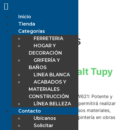
Inicio
Etiqueta:
Tienda
Categorías
Herramientas
FERRETERIA
HOGAR Y
eléctricas.
DECORACIÓN
GRIFERÍA Y
BAÑOS
Rebajadora Dewalt Tupy
LINEA BLANCA
2hp
ACABADOS Y
MATERIALES
Rebajadora o fresadora DeWalt DW621: Potente y
CONSTRUCCIÓN
precisa, esta máquina con 2HP te permitirá realizar
LÍNEA BELLEZA
cortes precisos y rebajes en diversos materiales,
Contacto
convirtiendo tus proyectos de carpintería en obras
Ubícanos
maestras. DW621
Solicitar