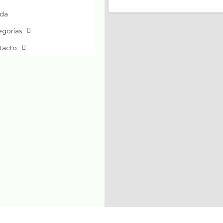
nda
egorías
tacto