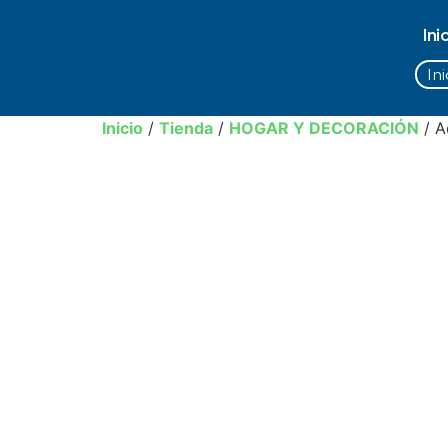
Ini
Ini
Inicio
/
Tienda
/
HOGAR Y DECORACIÓN
/ A