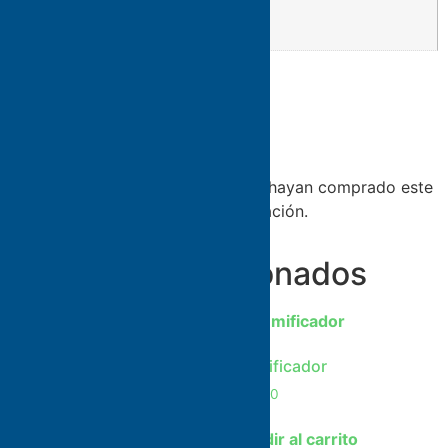
Presentación
UNIDAD
Valoraciones
No hay valoraciones aún.
Solo los usuarios registrados que hayan comprado este
producto pueden hacer una valoración.
Productos relacionados
¡Oferta!
Humificador
$
10,30
Lampara Led Mesa
Redonda Amarilla C/
Añadir al carrito