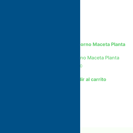
Diseño
$
47,20
$
42,20
Añadir al carrito
Adorno Maceta Planta
$
15,00
Centro De Tv Color Nogal
Con Base De Acero Cobre
Añadir al carrito
M
$
213,51
Añadir al carrito