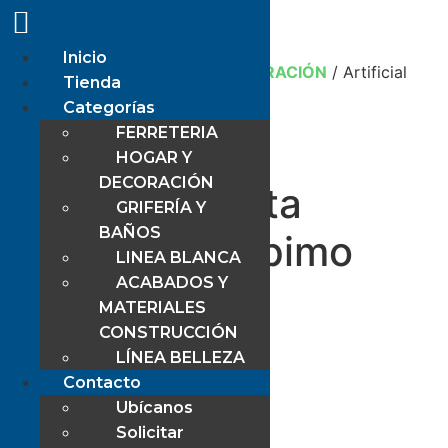
Inicio
Inicio
/
Tienda
/
HOGAR Y DECORACIÓN
/ Artificial
Tienda
Planta Suculenta Espimo
Categorías
FERRETERIA
HOGAR Y
DECORACIÓN
Artificial Planta
GRIFERÍA Y
BAÑOS
Suculenta Espimo
LINEA BLANCA
ACABADOS Y
$
7,85
MATERIALES
CONSTRUCCIÓN
Artificial Planta
LÍNEA BELLEZA
2 disponibles
Contacto
Ubícanos
Añadir al carrito
Solicitar