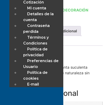
Cotización
Mi cuenta
SKU:
41543
Categoría:
HOGAR Y DECORACIÓN
Detalles de la
Etiqueta:
Adornos
cuenta
Contraseña
Descripción
Información adicional
perdida
Términos y
Valoraciones (0)
Condiciones
Política de
Descripción
privacidad
Preferencias de
Usuario
Artificial Planta Suculenta: Una planta suculenta
Política de
artificial que aportará un toque de naturaleza sin
cookies
necesidad de mantenimiento.
E-mail
Información adicional