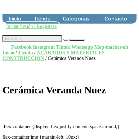
Inicio
Tienda
Categorías
Contacto
Iniciar Sesión / Registrase
$
0,00
Facebook
Instagram
Tiktok
Whatsapp
Map-marker-alt
Inicio
/
Tienda
/
ACABADOS Y MATERIALES
CONSTRUCCIÓN
/ Cerámica Veranda Nuez
Cerámica Veranda Nuez
.flex-container {display: flex;justify-content: space-around;}
flex-container img {margin-left: 10px;}