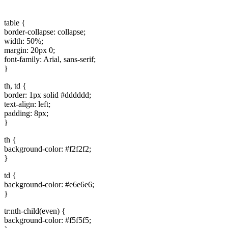
table {
border-collapse: collapse;
width: 50%;
margin: 20px 0;
font-family: Arial, sans-serif;
}
th, td {
border: 1px solid #dddddd;
text-align: left;
padding: 8px;
}
th {
background-color: #f2f2f2;
}
td {
background-color: #e6e6e6;
}
tr:nth-child(even) {
background-color: #f5f5f5;