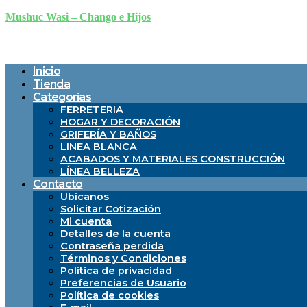
Mushuc Wasi – Chango e Hijos
Inicio
Tienda
Categorías
FERRETERIA
HOGAR Y DECORACIÓN
GRIFERÍA Y BAÑOS
LINEA BLANCA
ACABADOS Y MATERIALES CONSTRUCCIÓN
LÍNEA BELLEZA
Contacto
Ubícanos
Solicitar Cotización
Mi cuenta
Detalles de la cuenta
Contraseña perdida
Términos y Condiciones
Política de privacidad
Preferencias de Usuario
Política de cookies