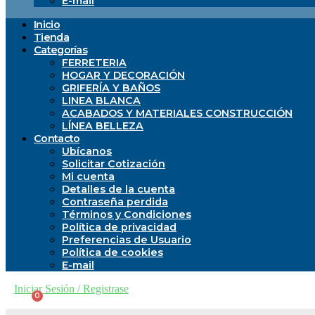
E-mail
Inicio
Tienda
Categorías
FERRETERIA
HOGAR Y DECORACIÓN
GRIFERÍA Y BAÑOS
LINEA BLANCA
ACABADOS Y MATERIALES CONSTRUCCIÓN
LÍNEA BELLEZA
Contacto
Ubícanos
Solicitar Cotización
Mi cuenta
Detalles de la cuenta
Contraseña perdida
Términos y Condiciones
Política de privacidad
Preferencias de Usuario
Política de cookies
E-mail
Iniciar Sesión / Registrase
$
0,00