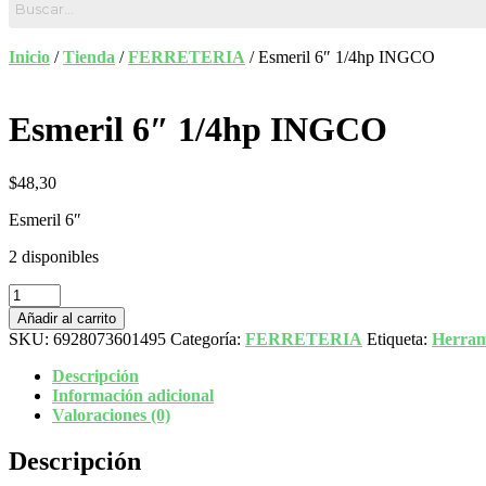
Inicio
/
Tienda
/
FERRETERIA
/ Esmeril 6″ 1/4hp INGCO
Esmeril 6″ 1/4hp INGCO
$
48,30
Esmeril 6″
2 disponibles
Esmeril
6"
Añadir al carrito
1/4hp
SKU:
6928073601495
Categoría:
FERRETERIA
Etiqueta:
Herrami
INGCO
cantidad
Descripción
Información adicional
Valoraciones (0)
Descripción