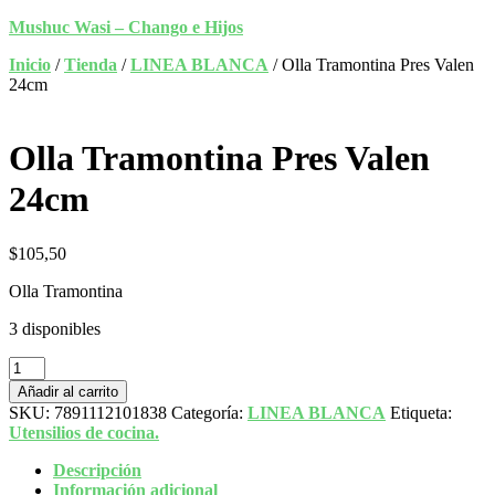
Mushuc Wasi – Chango e Hijos
Inicio
/
Tienda
/
LINEA BLANCA
/ Olla Tramontina Pres Valen
24cm
Olla Tramontina Pres Valen
24cm
$
105,50
Olla Tramontina
3 disponibles
Añadir al carrito
SKU:
7891112101838
Categoría:
LINEA BLANCA
Etiqueta:
Utensilios de cocina.
Descripción
Información adicional