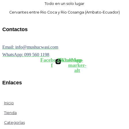
Todo en un solo lugar
Cervantes entre Rio Coca y Rio Cosanga (Ambato-Ecuador)
Contactos
Email: info@mushucwasi.com
WhatsApp: 099 560 1198
Facebook-
Tiktok
Whatsapp
Map-
f
marker-
alt
Enlaces
Inicio
Tienda
Categorías