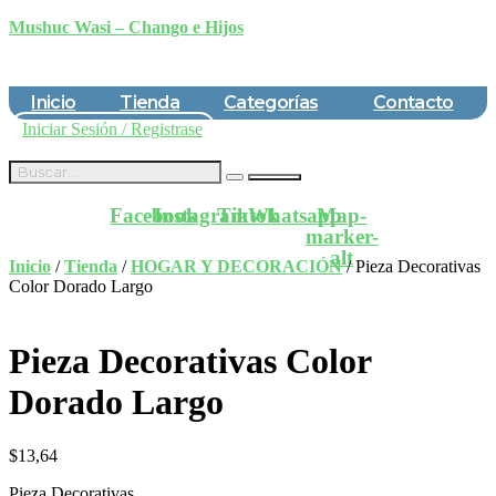
Mushuc Wasi – Chango e Hijos
Inicio
Tienda
Categorías
Contacto
Iniciar Sesión / Registrase
$
0,00
Facebook
Instagram
Tiktok
Whatsapp
Map-
marker-
alt
Inicio
/
Tienda
/
HOGAR Y DECORACIÓN
/ Pieza Decorativas
Color Dorado Largo
Pieza Decorativas Color
Dorado Largo
$
13,64
Pieza Decorativas