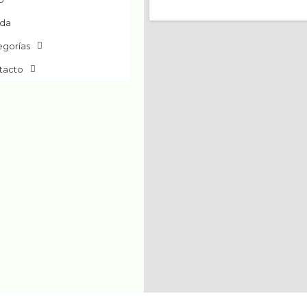
nda
egorías
tacto