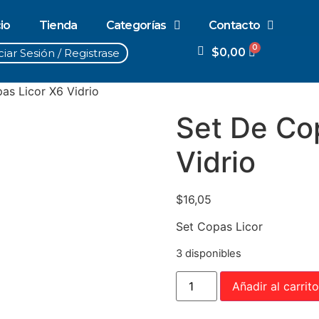
cio
Tienda
Categorías
Contacto
$
0,00
ciar Sesión / Registrase
as Licor X6 Vidrio
Set De Co
Vidrio
$
16,05
Set Copas Licor
3 disponibles
Añadir al carrito