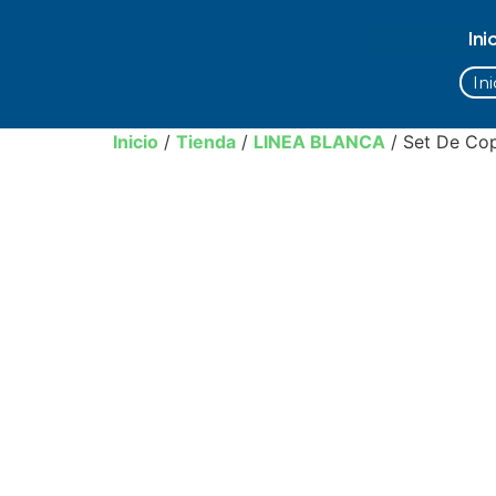
Ini
Ini
Inicio
/
Tienda
/
LINEA BLANCA
/ Set De Cop