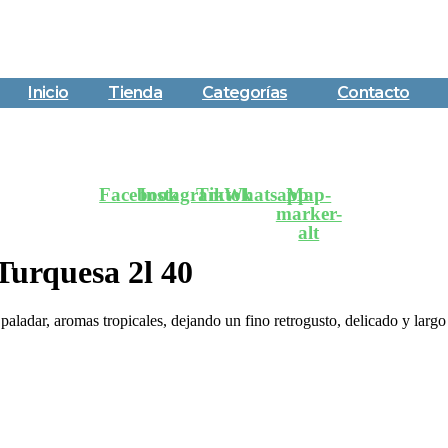
Inicio
Tienda
Categorías
Contacto
Facebook
Instagram
Tiktok
Whatsapp
Map-
marker-
alt
Turquesa 2l 40
paladar, aromas tropicales, dejando un fino retrogusto, delicado y larg