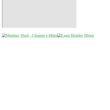
©
C
Inicio
Tienda
Categorías
FERRETERIA
HOGAR Y DECORACIÓN
GRIFERÍA Y BAÑOS
LINEA BLANCA
ACABADOS Y MATERIALES CONSTRUCCIÓN
LÍNEA BELLEZA
Contacto
Ubícanos
Solicitar Cotización
Mi cuenta
Detalles de la cuenta
Contraseña perdida