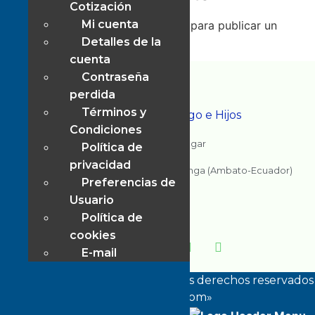
Cotización
Mi cuenta
Lo siento, debes estar
conectado
para publicar un
Detalles de la
comentario.
cuenta
Contraseña
perdida
Términos y
Mushuc Wasi - Chango e Hijos
Condiciones
Todo en un solo lugar
Política de
privacidad
Cervantes entre Rio Coca y Rio Cosanga (Ambato-Ecuador)
Preferencias de
Contactos
Usuario
Email: info@mushucwasi.com
Política de
WhatsApp: 099 560 1198
cookies
E-mail
©
Copyright 2003-2026 · Todos los derechos reservados
«MushucWasi.com»