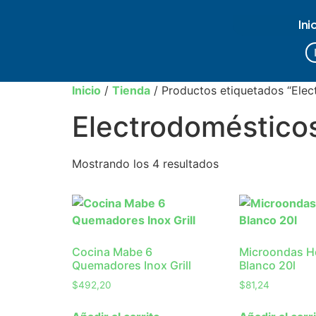
Ini
Inicio
/
Tienda
/ Productos etiquetados “Elec
Electrodoméstico
Mostrando los 4 resultados
Cocina Mabe 6
Microondas 
Quemadores Inox Grill
Blanco 20l
$
492,20
$
81,24