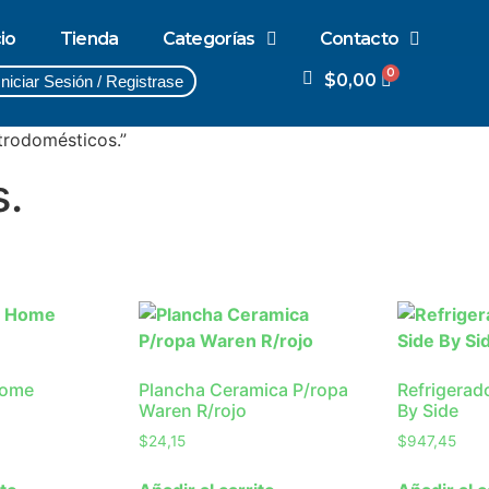
cio
Tienda
Categorías
Contacto
$
0,00
Iniciar Sesión / Registrase
trodomésticos.”
s.
Home
Plancha Ceramica P/ropa
Refrigerad
Waren R/rojo
By Side
$
24,15
$
947,45