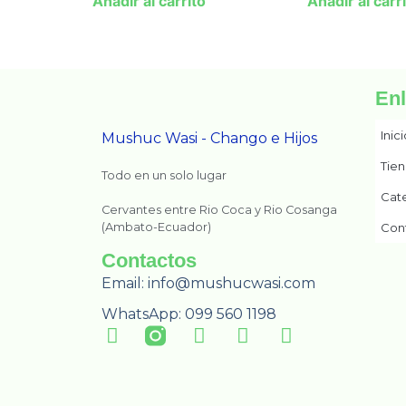
Añadir al carrito
Añadir al carr
En
Inic
Mushuc Wasi - Chango e Hijos
Tie
Todo en un solo lugar
Cat
Cervantes entre Rio Coca y Rio Cosanga
(Ambato-Ecuador)
Con
Contactos
Email: info@mushucwasi.com
WhatsApp: 099 560 1198