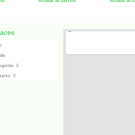
ito
Añadir al carrito
Añadir al c
laces
io
nda
egorías
tacto