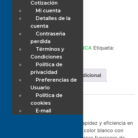
Microondas Home
Cotización
Mi cuenta
1 disponibles
Detalles de la
cuenta
Añadir al carrito
Contraseña
perdida
SKU:
7239
Categoría:
LINEA BLANCA
Etiqueta:
Términos y
Electrodomésticos.
Condiciones
Política de
privacidad
Descripción
Información adicional
Preferencias de
Usuario
Valoraciones (0)
Política de
cookies
Descripción
E-mail
Microondas blanco de 20 litros: Rapidez y eficiencia en
tu cocina. Nuestro microondas de color blanco con
capacidad de 20 litros ofrece diversas funciones de