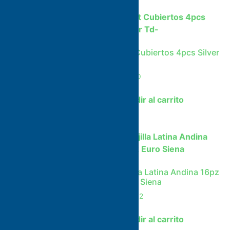
Televisor Lg 43 Uhd 4k
Set Cubiertos 4pcs Silver
Smart
Td-
$
665,50
$
11,40
Añadir al carrito
Añadir al carrito
Freidora Brentwood 3.5lt
Vajilla Latina Andina 16pz
Euro Siena
$
110,05
$
24,72
Añadir al carrito
Añadir al carrito