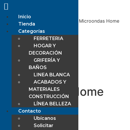
Inicio
Inicio
/
Tienda
/
LINEA BLANCA
/ Microondas Home
Tienda
Blanco 20l
Categorías
FERRETERIA
HOGAR Y
DECORACIÓN
GRIFERÍA Y
BAÑOS
LINEA BLANCA
ACABADOS Y
Microondas Home
MATERIALES
CONSTRUCCIÓN
Blanco 20l
LÍNEA BELLEZA
Contacto
Ubícanos
$
81,24
Solicitar