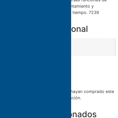
cocción rápida, facilitando el calentamiento y
preparación de alimentos en poco tiempo. 7239
Información adicional
Presentación:
UNIDAD
Valoraciones
No hay valoraciones aún.
Solo los usuarios registrados que hayan comprado este
producto pueden hacer una valoración.
Productos relacionados