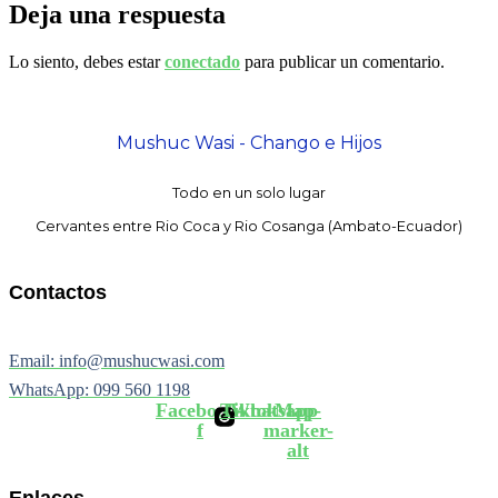
Deja una respuesta
Lo siento, debes estar
conectado
para publicar un comentario.
Mushuc Wasi - Chango e Hijos
Todo en un solo lugar
Cervantes entre Rio Coca y Rio Cosanga (Ambato-Ecuador)
Contactos
Email: info@mushucwasi.com
WhatsApp: 099 560 1198
Facebook-
Tiktok
Whatsapp
Map-
f
marker-
alt
Enlaces