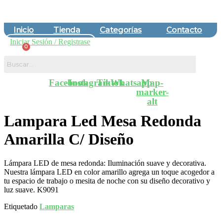
Inicio
Tienda
Categorías
Contacto
Iniciar Sesión / Registrase
$
0,00
Facebook
Instagram
Tiktok
Whatsapp
Map-
marker-
alt
Lampara Led Mesa Redonda
Amarilla C/ Diseño
Lámpara LED de mesa redonda: Iluminación suave y decorativa.
Nuestra lámpara LED en color amarillo agrega un toque acogedor a
tu espacio de trabajo o mesita de noche con su diseño decorativo y
luz suave. K9091
Etiquetado
Lamparas