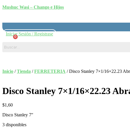
Mushuc Wasi – Chango e Hijos
Iniciar Sesión / Registrase
$
0,00
Inicio
/
Tienda
/
FERRETERIA
/ Disco Stanley 7×1/16×22.23 Abr
Disco Stanley 7×1/16×22.23 Abr
$
1,60
Disco Stanley 7″
3 disponibles