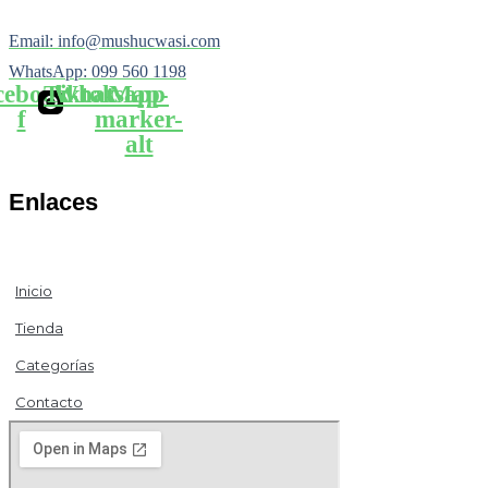
Email: info@mushucwasi.com
WhatsApp: 099 560 1198
cebook-
Tiktok
Whatsapp
Map-
f
marker-
alt
Enlaces
Inicio
Tienda
Categorías
Contacto