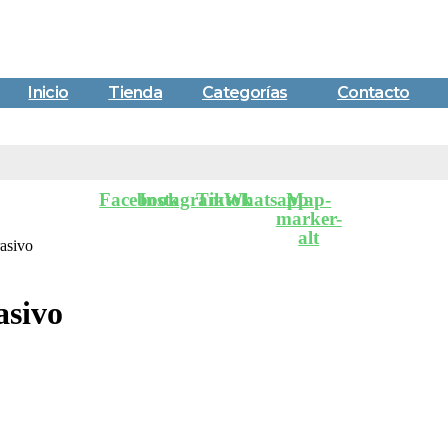
Inicio
Tienda
Categorías
Contacto
Facebook
Instagram
Tiktok
Whatsapp
Map-
marker-
alt
asivo
asivo