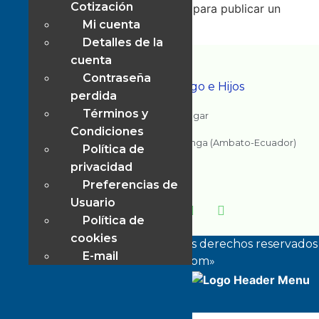
Cotización
Lo siento, debes estar
conectado
para publicar un
Mi cuenta
comentario.
Detalles de la
cuenta
Contraseña
Mushuc Wasi - Chango e Hijos
perdida
Términos y
Todo en un solo lugar
Condiciones
Cervantes entre Rio Coca y Rio Cosanga (Ambato-Ecuador)
Política de
Contactos
privacidad
Email: info@mushucwasi.com
Preferencias de
WhatsApp: 099 560 1198
Usuario
Política de
cookies
©
Copyright 2003-2026 · Todos los derechos reservados
E-mail
«MushucWasi.com»