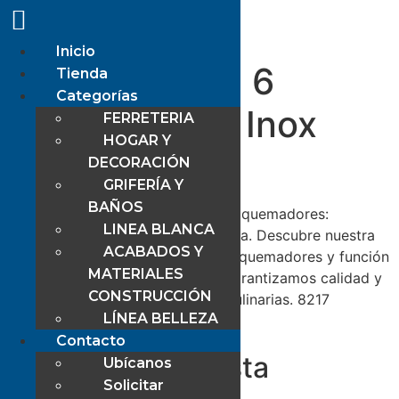
Inicio
Cocina Mabe 6
Tienda
Categorías
Quemadores Inox
FERRETERIA
HOGAR Y
Grill
DECORACIÓN
GRIFERÍA Y
BAÑOS
Cocina de acero inoxidable con 6 quemadores:
LINEA BLANCA
Potencia y versatilidad en la cocina. Descubre nuestra
ACABADOS Y
cocina de acero inoxidable con 6 quemadores y función
MATERIALES
de parrilla. Con la marca Mabe, garantizamos calidad y
CONSTRUCCIÓN
eficiencia para tus experiencias culinarias. 8217
LÍNEA BELLEZA
Etiquetado
Electrodomésticos.
Contacto
Deja una respuesta
Ubícanos
Solicitar