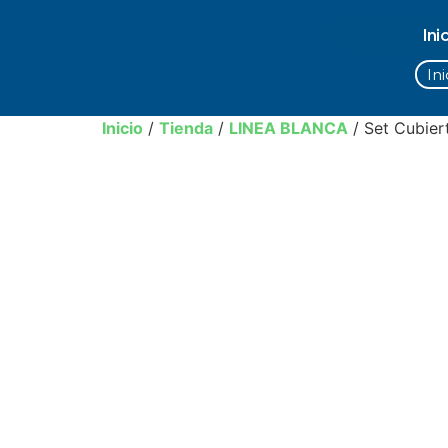
Ini
Ini
Inicio
/
Tienda
/
LINEA BLANCA
/ Set Cubier