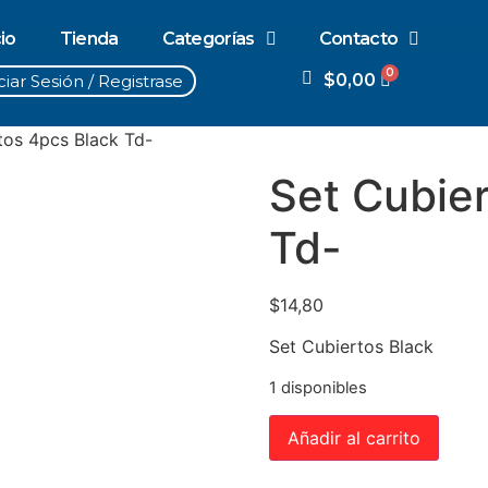
cio
Tienda
Categorías
Contacto
$
0,00
ciar Sesión / Registrase
tos 4pcs Black Td-
Set Cubie
Td-
$
14,80
Set Cubiertos Black
1 disponibles
Añadir al carrito