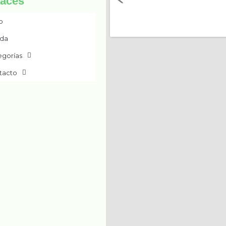
laces
io
nda
egorías
tacto